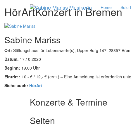
HörArtKonzert in Bremen
Home
Solo-
Sabine Mariss
Ort:
Stiftungshaus für Lebenswerte(s), Upper Borg 147, 28357 Bre
Datum:
17.10.2020
Beginn:
19.00 Uhr
Eintritt :
16,- € / 12,- € (erm.) –
E
ine
Anmeldung ist erforderlich unt
Siehe auch:
HörArt
Konzerte & Termine
Seiten