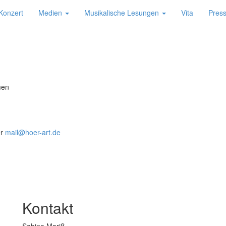
Konzert
Medien
Musikalische Lesungen
Vita
Pres
men
er
mail@hoer-
art.de
Kontakt