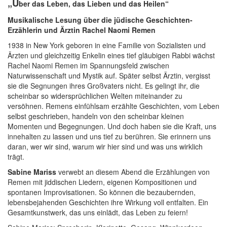
„Ü
ber das Leben, das Lieben und das Heilen“
Musikalische Lesung über die jüdische Geschichten-
Erzählerin und Ärztin Rachel Naomi Remen
1938 in New York geboren in eine Familie von Sozialisten und
Ärzten und gleichzeitig Enkelin eines tief gläubigen Rabbi wächst
Rachel Naomi Remen im Spannungsfeld zwischen
Naturwissenschaft und Mystik auf. Später selbst Ärztin, vergisst
sie die Segnungen ihres Großvaters nicht. Es gelingt ihr, die
scheinbar so widersprüchlichen Welten miteinander zu
versöhnen. Remens einfühlsam erzählte Geschichten, vom Leben
selbst geschrieben, handeln von den scheinbar kleinen
Momenten und Begegnungen. Und doch haben sie die Kraft, uns
innehalten zu lassen und uns tief zu berühren. Sie erinnern uns
daran, wer wir sind, warum wir hier sind und was uns wirklich
trägt.
Sabine Mariss
verwebt an diesem Abend die Erzählungen von
Remen mit jiddischen Liedern, eigenen Kompositionen und
spontanen Improvisationen. So können die bezaubernden,
lebensbejahenden Geschichten ihre Wirkung voll entfalten. Ein
Gesamtkunstwerk, das uns einlädt, das Leben zu feiern!